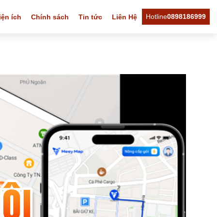
Hotline
0898186999
iện ích
Chính sách
Tin tức
Liên Hệ