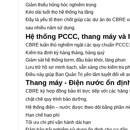
Giảm thiểu hỏng hóc nghiêm trọng
Kéo dài tuổi thọ hệ thống hạ tầng
Đây là yếu tố then chốt giúp các dự án do CBRE 
sau nhiều năm sử dụng.
Hệ thống PCCC, thang máy và h
CBRE tuân thủ nghiêm ngặt các quy chuẩn PCCC
Kiểm tra định kỳ hàng tháng, hàng quý
Giám sát hệ thống bơm, đầu báo khói, lăng phun
Lưu trữ hồ sơ minh bạch, sẵn sàng cho kiểm tra ph
Điều này giúp Ban Quản Trị yên tâm tuyệt đối về an
Thang máy - Điện nước ổn định
CBRE ký hợp đồng bảo trì trực tiếp với các hãng 
chặt chẽ quy trình bảo dưỡng.
Hệ thống điện – nước được theo dõi bằng phần 
Hạn chế hao phí
Tối ưu chi phí vận hành dài hạn
Đảm bảo trải nghiệm sử dụng ổn định cho cư dân