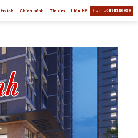
Hotline
0898186999
iện ích
Chính sách
Tin tức
Liên Hệ